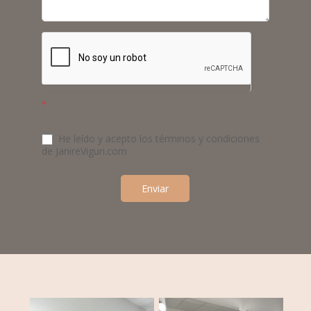
*
He leído y acepto los términos y condiciones
de JanireViguri.com