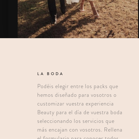
LA BODA
Podéis elegir entre los packs que
hemos diseñado para vosotros o
customizar vuestra experiencia
Beauty para el día de vuestra boda
seleccionando los servicios que
más encajan con vosotros. Rellena
el formulario para conocer todos