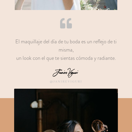
El maquillaje del día de tu boda es un reflejo de ti
misma,
un look con el que te sientas cómoda y radiante.
Janire Viguri
@JANIREVIGURI