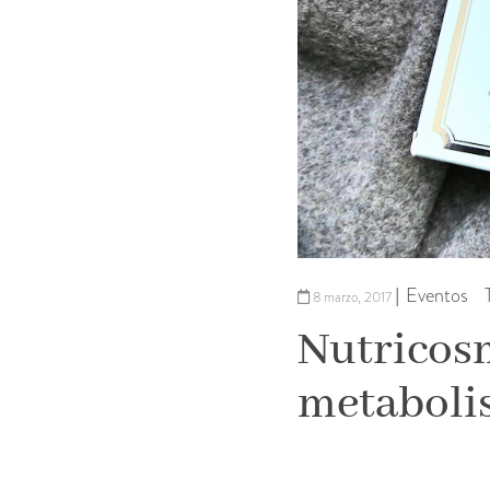
Eventos
|
8 marzo, 2017
Nutricosm
metaboli