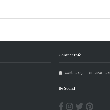
Contact Info
contacto@janireviguri.c
Be Social