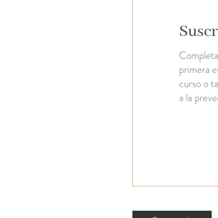
Suscr
Completa 
primera e
curso o ta
a la prev