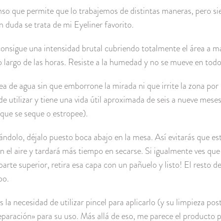
so que permite que lo trabajemos de distintas maneras, pero s
 duda se trata de mi Eyeliner favorito.
onsigue una intensidad brutal cubriendo totalmente el área a m
 largo de las horas. Resiste a la humedad y no se mueve en todo 
nea de agua sin que emborrone la mirada ni que irrite la zona por
de utilizar y tiene una vida útil aproximada de seis a nueve meses
 que se seque o estropee).
zándolo, déjalo puesto boca abajo en la mesa. Así evitarás que e
 el aire y tardará más tiempo en secarse. Si igualmente ves que 
 parte superior, retira esa capa con un pañuelo y listo! El resto 
po.
 la necesidad de utilizar pincel para aplicarlo (y su limpieza post
paración» para su uso. Más allá de eso, me parece el producto p