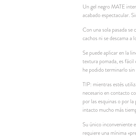
Un gel negro MATE inten
acabado espectacular. Sin
Con una sola pasada se c
cachos ni se descama a lo
Se puede aplicar en la li
textura pomada, es fácil 
he podido terminarlo sin
TIP: mientras estés utili
necesario en contacto con
por las esquinas o por la
intacto mucho más tiem
Su único inconveniente es
requiere una mínima «pre