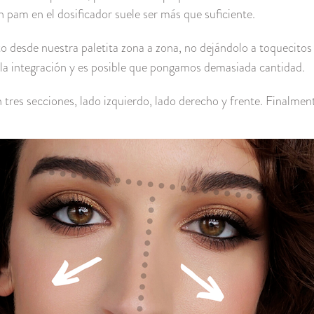
 pam en el dosificador suele ser más que suficiente.
 desde nuestra paletita zona a zona, no dejándolo a toquecitos 
r la integración y es posible que pongamos demasiada cantidad.
 tres secciones, lado izquierdo, lado derecho y frente. Finalment