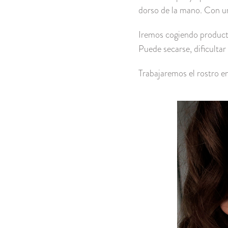
dorso de la mano. Con un
Iremos cogiendo producto
Puede secarse, dificulta
Trabajaremos el rostro en