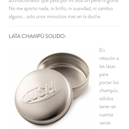
acondicionador que paso por mi vida sin pena ni gloria.
No me aporto nada, ni brillo, ni suavidad, ni cambio
alguno… solo unos minutitos mas en la ducha.
LATA CHAMPÚ SOLIDO:
En
relación a
las latas
para
portar los
champús
sólidos
tener en
cuenta
varias