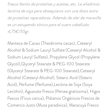
fresco llenito de proteínas y aceites, etc. Le añadimos
lecitina de soja para obsequiaros con una dosis extra
de proteínas reparadoras. Además de oler de maravilla
es un estupendo tónico para el cuero cabelludo.
4,75€/55gr.
Manteca de Cacao (Theobroma cacao)
,
Cetearyl
Alcohol & Sodium Lauryl Sulfate (Cetearyl Alcohol &
Sodium Lauryl Sulfate)
,
Propylene Glycol (Propylene
Glycol)
,
Glyceryl Stearate & PEG-100 Stearate
(Glyceryl Stearate & PEG-100 Stearate)
,
Cetearyl
Alcohol (Cetearyl Alcohol)
,
Stearic Acid (Stearic
Acid)
,
Perfume (Perfume)
,
Lecitina de Soja (Soya
Lecithin)
,
Aguacate Fresco (Persea gratissima)
,
Higos
Fescos (Ficus carica)
,
Plátanos Orgánicos Frescos de
Comercio Justo (Musa paradisica)
,
Maracuyá Fresco