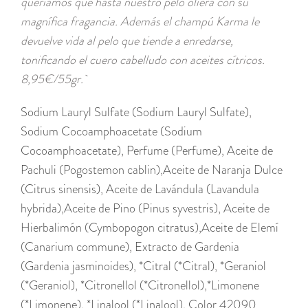
queríamos que hasta nuestro pelo oliera con su
magnífica fragancia. Además el champú Karma le
devuelve vida al pelo que tiende a enredarse,
tonificando el cuero cabelludo con aceites cítricos.
8,95€/55gr.
Sodium Lauryl Sulfate (Sodium Lauryl Sulfate)
,
Sodium Cocoamphoacetate (Sodium
Cocoamphoacetate)
,
Perfume (Perfume)
,
Aceite de
Pachuli (Pogostemon cablin)
,
Aceite de Naranja Dulce
(Citrus sinensis)
,
Aceite de Lavándula (Lavandula
hybrida)
,
Aceite de Pino (Pinus syvestris)
,
Aceite de
Hierbalimón (Cymbopogon citratus)
,
Aceite de Elemí
(Canarium commune)
,
Extracto de Gardenia
(Gardenia jasminoides)
,
*Citral (*Citral)
,
*Geraniol
(*Geraniol)
,
*Citronellol (*Citronellol)
,
*Limonene
(*Limonene)
,
*Linalool (*Linalool)
,
Color 42090