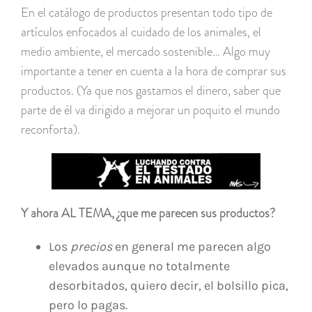
En el catálogo de productos presentan todo tipo de
artículos enfocados al cuidado de los animales, el
medio ambiente, el mercado sostenible… Algo muy
importante a tener en cuenta a la hora de comprar sus
productos. (Ya que nos gastamos el dinero, saber que
parte de él va dirigido a mejorar un poquito el mundo
reconforta).
Y ahora AL TEMA, ¿que me parecen sus productos?
Los
precios
en general me parecen algo
elevados aunque no totalmente
desorbitados, quiero decir, el bolsillo pica,
pero lo pagas.