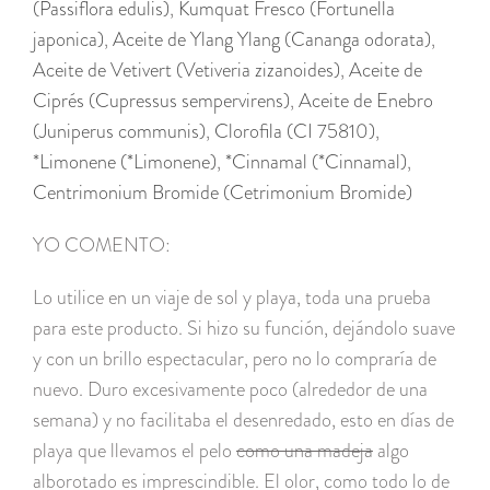
(Passiflora edulis)
,
Kumquat Fresco (Fortunella
japonica)
,
Aceite de Ylang Ylang (Cananga odorata)
,
Aceite de Vetivert (Vetiveria zizanoides)
,
Aceite de
Ciprés (Cupressus sempervirens)
,
Aceite de Enebro
(Juniperus communis)
,
Clorofila (CI 75810)
,
*Limonene (*Limonene)
,
*Cinnamal (*Cinnamal)
,
Centrimonium Bromide (Cetrimonium Bromide)
YO COMENTO:
Lo utilice en un viaje de sol y playa, toda una prueba
para este producto. Si hizo su función, dejándolo suave
y con un brillo espectacular, pero no lo compraría de
nuevo. Duro excesivamente poco (alrededor de una
semana) y no facilitaba el desenredado, esto en días de
playa que llevamos el pelo
como una madeja
algo
alborotado es imprescindible. El olor, como todo lo de