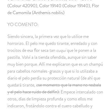
(Colour 42090)
,
Color 19140 (Colour 19140)
,
Flor
de Camomila (Anthemis nobilis)
YO COMENTO:
Siendo sincera, la primera vez que lo utilice me
horrorizo. El pelo me quedo tirante, enredado y con
trocitos de esa flor seca tan
cuqui
que le ponen a la
pastilla. Volví a la tienda ofendida, aunque sin saber
muy bien porque. Allí me explicaron que es un champú
para cabellos normales-grasos y que si lo utilizaba a
diario el pelo perdía su protección natural (de ahí que
quedará tirante, e
se momento que la mano no resbala
y el pelo hace ruido de delfín).
Empece intercalado con
otros, días de limpieza profunda y como ellos me
indicaron, frotándolo contra el cuero cabelludo y