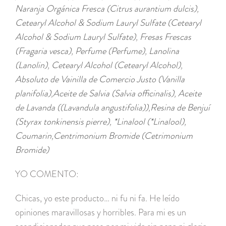
Naranja Orgánica Fresca (Citrus aurantium dulcis)
,
Cetearyl Alcohol & Sodium Lauryl Sulfate (Cetearyl
Alcohol & Sodium Lauryl Sulfate)
,
Fresas Frescas
(Fragaria vesca)
,
Perfume (Perfume)
,
Lanolina
(Lanolin)
,
Cetearyl Alcohol (Cetearyl Alcohol)
,
Absoluto de Vainilla de Comercio Justo (Vanilla
planifolia)
,
Aceite de Salvia (Salvia officinalis)
,
Aceite
de Lavanda ((Lavandula angustifolia))
,
Resina de Benjuí
(Styrax tonkinensis pierre)
,
*Linalool (*Linalool)
,
Coumarin
,
Centrimonium Bromide (Cetrimonium
Bromide)
YO COMENTO:
Chicas, yo este producto… ni fu ni fa. He leído
opiniones maravillosas y horribles. Para mi es un