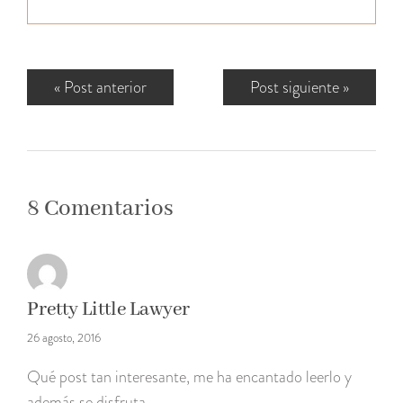
«
Post anterior
Post siguiente
»
8 Comentarios
Pretty Little Lawyer
26 agosto, 2016
Qué post tan interesante, me ha encantado leerlo y
además se disfruta.