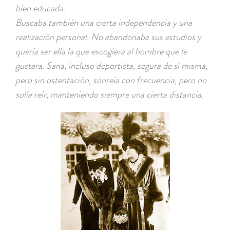
bien educada.
Buscaba también una cierta independencia y una
realización personal. No abandonaba sus estudios y
quería ser ella la que escogiera al hombre que le
gustara. Sana, incluso deportista, segura de sí misma,
pero sin ostentación, sonreía con frecuencia, pero no
solía reír, manteniendo siempre una cierta distancia.