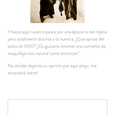
Y hasta aquí nuestro paseo por una época no tan lejana
pero totalmente distinta a la nuestra. ¿Que opinas del
estilo de 1900? ¿Os gustaría retomar una corriente de
maquillaje más natural como entonces?
No olvides dejarme tu opinión por aquí abajo, me
encantará leerte!