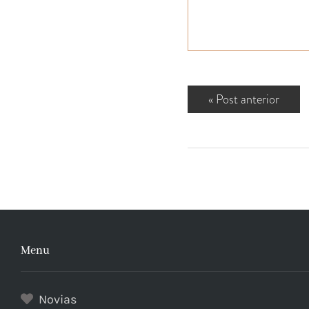
«
Post anterior
Menu
Novias