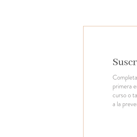
Suscr
Completa 
primera e
curso o ta
a la prev