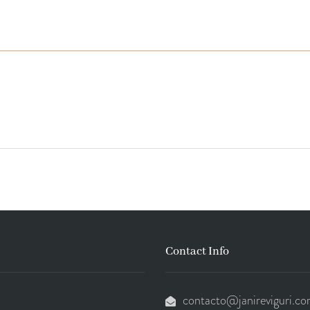
Contact Info
contacto@janireviguri.c