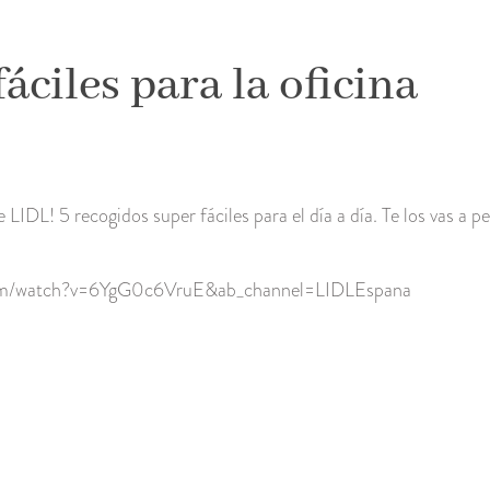
fáciles para la oficina
 LIDL! 5 recogidos super fáciles para el día a día. Te los vas a p
com/watch?v=6YgG0c6VruE&ab_channel=LIDLEspana