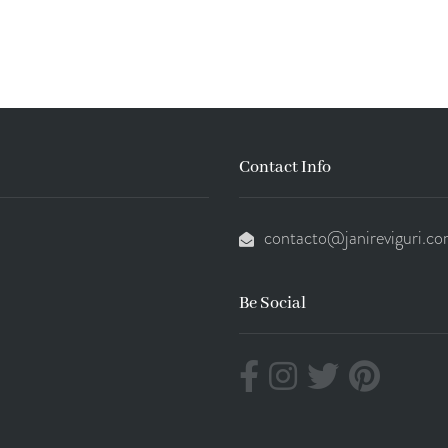
Contact Info
contacto@janireviguri.c
Be Social