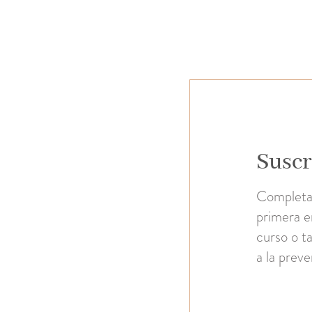
Suscr
Completa 
primera e
curso o ta
a la prev