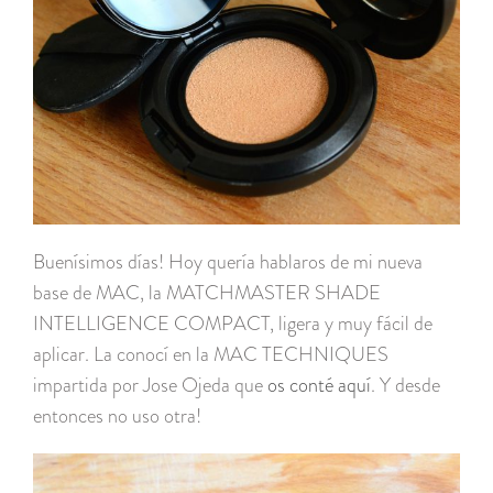
Buenísimos días! Hoy quería hablaros de mi nueva
base de MAC, la MATCHMASTER SHADE
INTELLIGENCE COMPACT, ligera y muy fácil de
aplicar. La conocí en la MAC TECHNIQUES
impartida por Jose Ojeda que
os conté aquí
. Y desde
entonces no uso otra!