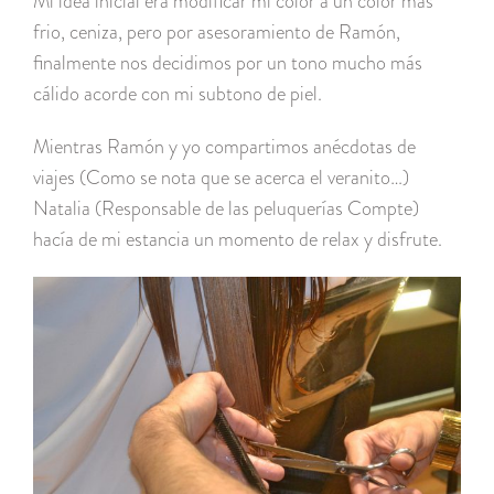
Mi idea inicial era modificar mi color a un color más
frio, ceniza, pero por asesoramiento de Ramón,
finalmente nos decidimos por un tono mucho más
cálido acorde con mi subtono de piel.
Mientras Ramón y yo compartimos anécdotas de
viajes (Como se nota que se acerca el veranito…)
Natalia (Responsable de las peluquerías Compte)
hacía de mi estancia un momento de relax y disfrute.