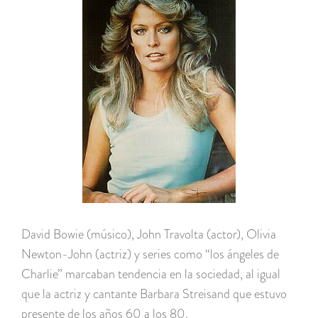
David Bowie (músico), John Travolta (actor), Olivia
Newton-John (actriz) y series como “los ángeles de
Charlie” marcaban tendencia en la sociedad, al igual
que la actriz y cantante Barbara Streisand que estuvo
presente de los años 60 a los 80.