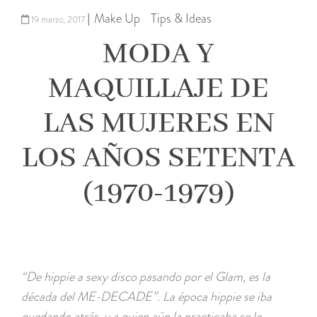
Make Up
Tips & Ideas
|
19 marzo, 2017
MODA Y
MAQUILLAJE DE
LAS MUJERES EN
LOS AÑOS SETENTA
(1970-1979)
“De hippie a sexy disco pasando por el Glam, es la
década del ME-DECADE”. La época hippie se iba
quedando atrás, y a quien aún la practicaba se le