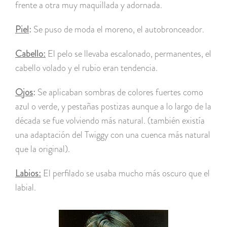
frente a otra muy maquillada y adornada.
Piel
:
Se puso de moda el moreno, el autobronceador.
Cabello:
El pelo se llevaba escalonado, permanentes, el
cabello volado y el rubio eran tendencia.
Ojos
:
Se aplicaban sombras de colores fuertes como
azul o verde, y pestañas postizas aunque a lo largo de la
década se fue volviendo más natural. (también existía
una adaptación del Twiggy con una cuenca más natural
que la original).
Labios:
El perfilado se usaba mucho más oscuro que el
labial.